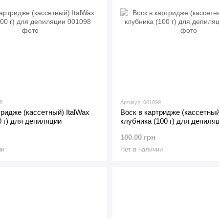
8
Артикул: 001099
тридже (кассетный) ItalWax
Воск в картридже (кассетный
0 г) для депиляции
клубника (100 г) для депиля
100.00 грн
ии
Нет в наличии