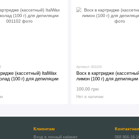
2
Артикул: 001103
тридже (кассетный) ItalWax
Воск в картридже (кассетный
лад (100 г) для депиляции
лимон (100 г) для депиляции
100.00 грн
ии
Нет в наличии
Клиентам
Контактна
Вход в личный кабинет
068 866-16-1