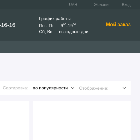
UAH
Желания
Вход
График работы:
-16-16
Мой заказ
Пн - Пт — 9⁰⁰-19⁰⁰
Сб, Вс — выходные дни
Сортировка:
по популярности
Отображение: