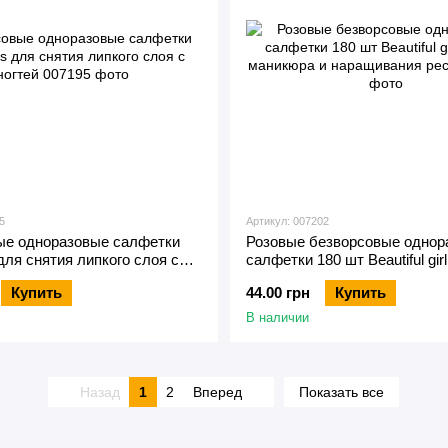
5
Артикул: 007202
ые одноразовые салфетки
Розовые безворсовые однор
 для снятия липкого слоя с
салфетки 180 шт Beautiful gir
маникюра и наращивания ре
Купить
44.00 грн
Купить
В наличии
Назад
1
2
Вперед
Показать все