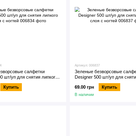
4
Артикул: 006837
езворсовые салфетки
Зеленые безворсовые салф
00 шт/уп для снятия липкого
Designer 500 шт/уп для снят
тей
слоя с ногтей
Купить
69.00 грн
Купить
В наличии