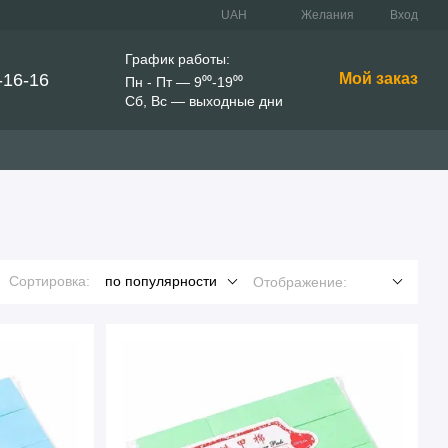
UAH
Желания
Вход
График работы:
-16-16
Мой заказ
Пн - Пт — 9⁰⁰-19⁰⁰
Сб, Вс — выходные дни
Сортировка:
по популярности
Отображение: