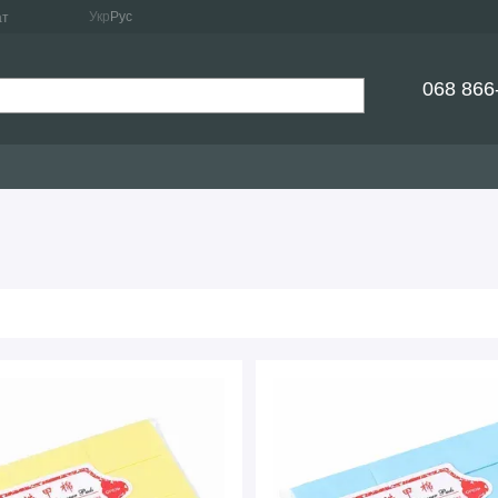
Укр
Рус
ат
068 866