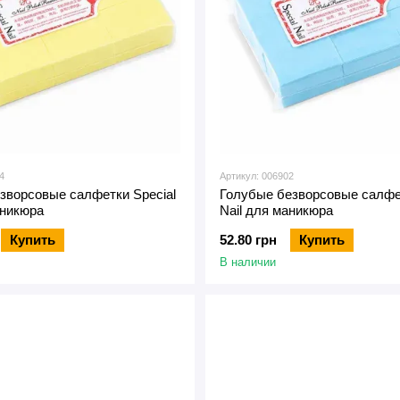
4
Артикул: 006902
зворсовые салфетки Special
Голубые безворсовые салфет
аникюра
Nail для маникюра
Купить
52.80 грн
Купить
В наличии