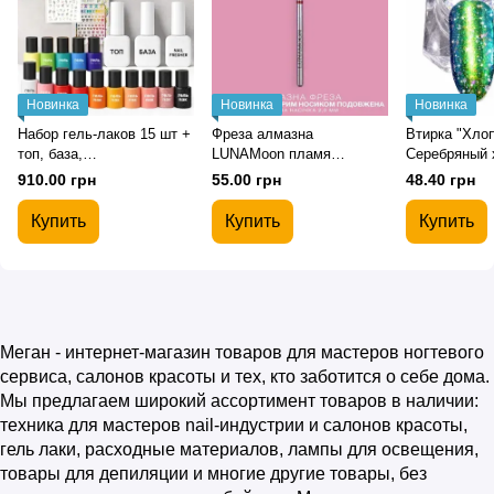
Новинка
Новинка
Новинка
Набор гель-лаков 15 шт +
Фреза алмазна
Втирка "Хло
топ, база,
LUNAMoon пламя
Серебряный 
обезжириватель и декор
(красное) 2,0 мм, для
для дизайна 
910.00 грн
55.00 грн
48.40 грн
для маникюра и
маникюра и педикюра
педикюра
Купить
Купить
Купить
Меган - интернет-магазин товаров для мастеров ногтевого
сервиса, салонов красоты и тех, кто заботится о себе дома.
Мы предлагаем широкий ассортимент товаров в наличии:
техника для мастеров nail-индустрии и салонов красоты,
гель лаки, расходные материалов, лампы для освещения,
товары для депиляции и многие другие товары, без