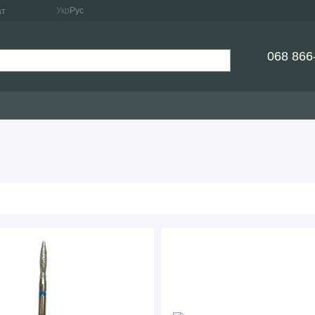
Укр
Рус
ат
068 866