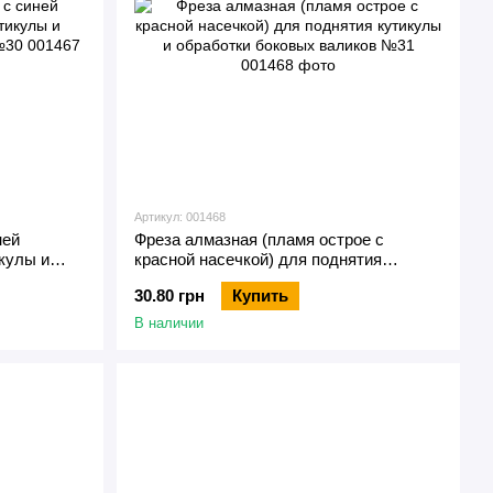
Артикул: 001468
ней
Фреза алмазная (пламя острое с
икулы и
красной насечкой) для поднятия
 №30
кутикулы и обработки боковых валиков
30.80 грн
Купить
№31
В наличии