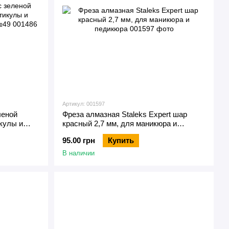
Артикул: 001597
леной
Фреза алмазная Staleks Expert шар
икулы и
красный 2,7 мм, для маникюра и
 №49
педикюра
95.00 грн
Купить
В наличии