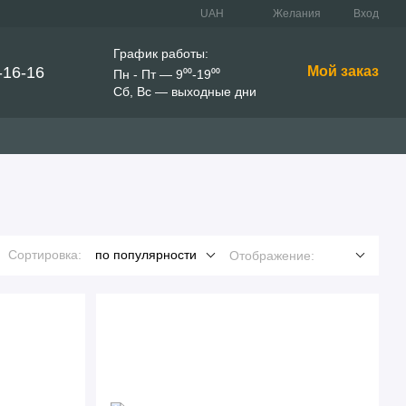
UAH
Желания
Вход
График работы:
-16-16
Мой заказ
Пн - Пт — 9⁰⁰-19⁰⁰
Сб, Вс — выходные дни
Сортировка:
по популярности
Отображение: