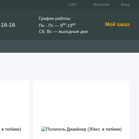
UAH
Желания
Вход
График работы:
-16-16
Мой заказ
Пн - Пт — 9⁰⁰-19⁰⁰
Сб, Вс — выходные дни