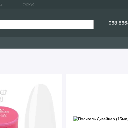
Укр
Рус
ат
068 866