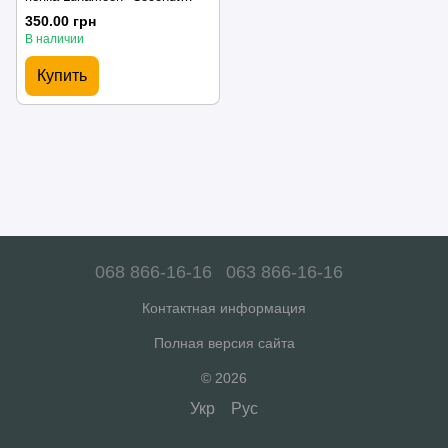
foam" с ароматом кокоса с
350.00 грн
эфектом увлажнения для
В наличии
маникюра, 150мл
Купить
068 866-16-16
063 866-16-16
Контактная информация
Полная версия сайта
© 2026
Укр
Рус