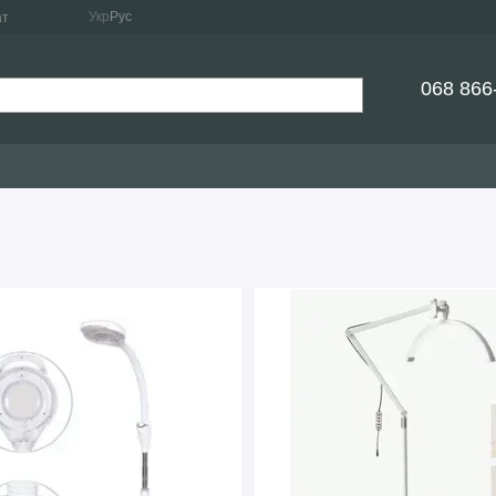
Укр
Рус
ат
068 866