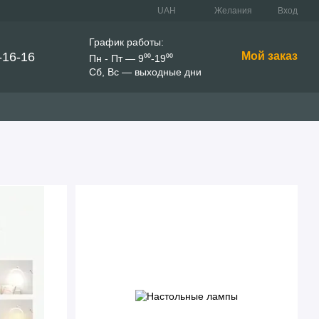
UAH
Желания
Вход
График работы:
-16-16
Мой заказ
Пн - Пт — 9⁰⁰-19⁰⁰
Сб, Вс — выходные дни