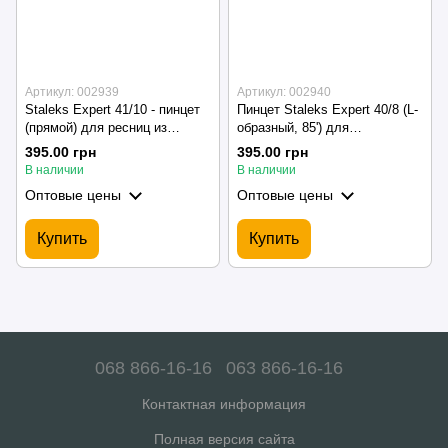
Артикул: 002939
Артикул: 002940
Staleks Expert 41/10 - пинцет
Пинцет Staleks Expert 40/8 (L-
(прямой) для ресниц из
образный, 85') для
нержавеющей стали
наращивания ресниц
395.00 грн
395.00 грн
В наличии
В наличии
Оптовые цены
Оптовые цены
Купить
Купить
068 866-16-16
063 866-16-16
Контактная информация
Полная версия сайта