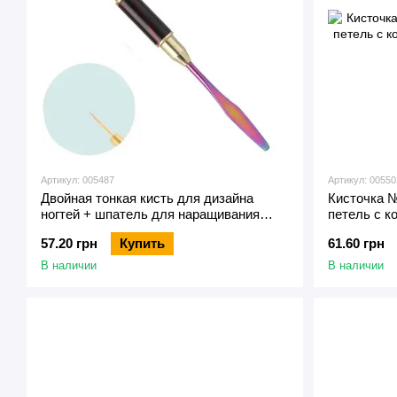
Артикул: 005487
Артикул: 00550
Двойная тонкая кисть для дизайна
Кисточка №
ногтей + шпатель для наращивания
петель с к
полигелем, с колпачком №1
гель-лака
57.20 грн
Купить
61.60 грн
В наличии
В наличии