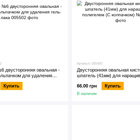
2
Артикул: 005497
6 двусторонняя овальная -
Двусторонняя овальная кисть
ольпачком для удаления
шпатель (41мм) для наращи
полигелем (С колпачком) №
Купить
66.00 грн
Купить
В наличии