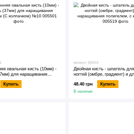
1
Артикул: 005519
яя овальная кисть (10мм) -
Двойная кисть - шпатель дл
37мм) для наращивания
ногтей (омбре, градиент) и д
 (С колпачком) №10
наращивания полигелем, с к
Купить
48.40 грн
Купить
В наличии