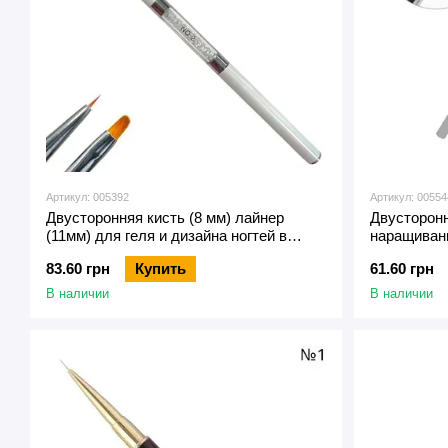
Артикул: 005392
Артикул: 00554
Двусторонняя кисть (8 мм) лайнер
Двусторонн
(11мм) для геля и дизайна ногтей в
наращивани
прозрачном тубусе (с колпачком) №2
83.60 грн
Купить
61.60 грн
В наличии
В наличии