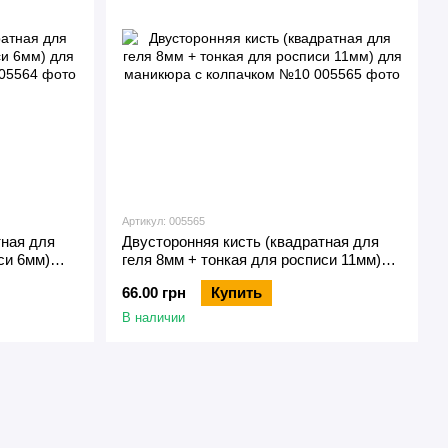
Артикул: 005565
тная для
Двусторонняя кисть (квадратная для
си 6мм)
геля 8мм + тонкая для росписи 11мм)
№14
для маникюра с колпачком №10
66.00 грн
Купить
В наличии