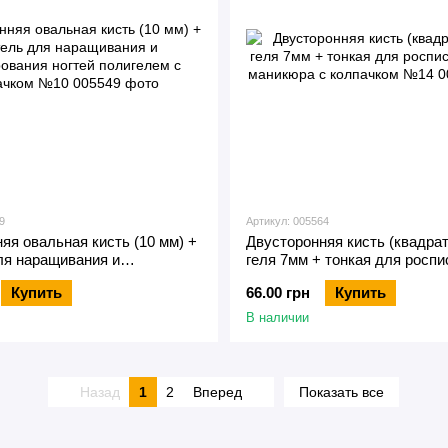
9
Артикул: 005564
яя овальная кисть (10 мм) +
Двусторонняя кисть (квадра
ля наращивания и
геля 7мм + тонкая для роспи
ния ногтей полигелем с
для маникюра с колпачком 
Купить
66.00 грн
Купить
 №10
В наличии
Назад
1
2
Вперед
Показать все