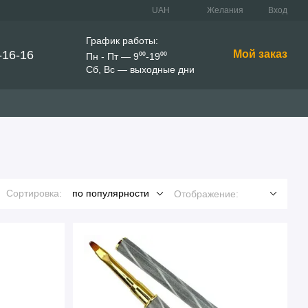
UAH
Желания
Вход
График работы:
-16-16
Мой заказ
Пн - Пт — 9⁰⁰-19⁰⁰
Сб, Вс — выходные дни
Сортировка:
по популярности
Отображение: