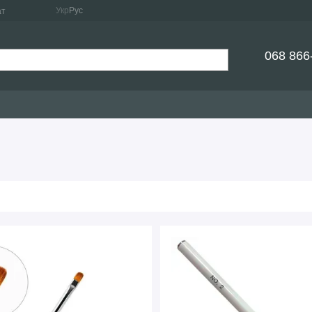
Укр
Рус
ат
068 866