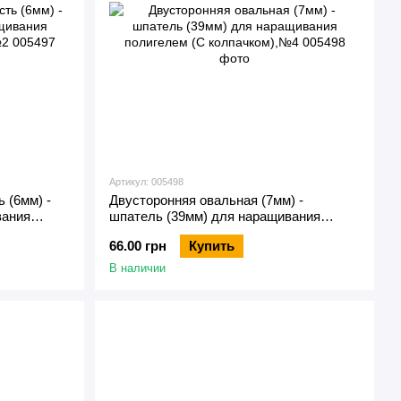
Артикул: 005498
 (6мм) -
Двусторонняя овальная (7мм) -
вания
шпатель (39мм) для наращивания
2
полигелем (С колпачком),№4
66.00 грн
Купить
В наличии