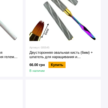
Артикул: 005545
ля
Двусторонняя овальная кисть (6мм) +
ия гелем
шпатель для наращивания и
моделирования ногтей полигелем с
66.00 грн
Купить
колпачком №2
В наличии