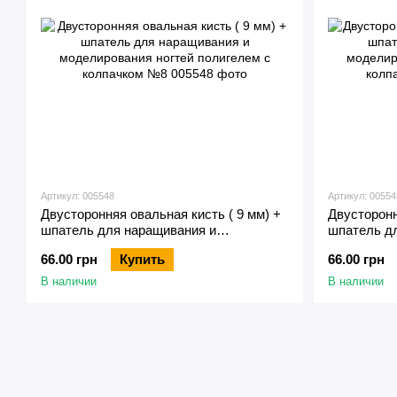
Артикул: 005548
Артикул: 00554
Двусторонняя овальная кисть ( 9 мм) +
Двусторонн
шпатель для наращивания и
шпатель д
моделирования ногтей полигелем с
моделирова
66.00 грн
Купить
66.00 грн
колпачком №8
колпачком
В наличии
В наличии