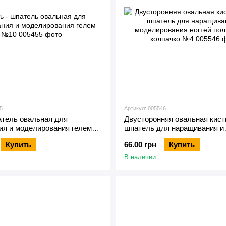
5
Артикул: 005546
атель овальная для
Двусторонняя овальная кисть
ия и моделирования гелем
шпатель для наращивания и
моделирования ногтей полиг
Купить
66.00 грн
Купить
колпачко №4
В наличии