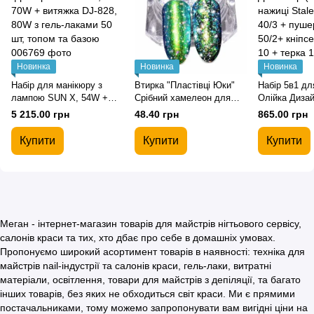
Новинка
Новинка
Новинка
Набір для манікюру з
Втирка "Пластівці Юки"
Набір 5в1 дл
лампою SUN X, 54W +
Срібний хамелеон для
Олійка Дизай
фрезер Мокс X550, 70W +
дизайну нігтів
+ нажиці Sta
5 215.00 грн
48.40 грн
865.00 грн
витяжка DJ-828, 80W з
40/3 + пушер
гель-лаками 50 шт, топом
кніпсери Stal
Купити
Купити
Купити
та базою
терка 183
Меган - інтернет-магазин товарів для майстрів нігтьового сервісу,
салонів краси та тих, хто дбає про себе в домашніх умовах.
Пропонуємо широкий асортимент товарів в наявності: техніка для
майстрів nail-індустрії та салонів краси, гель-лаки, витратні
матеріали, освітлення, товари для майстрів з депіляції, та багато
інших товарів, без яких не обходиться світ краси. Ми є прямими
постачальниками, тому можемо запропонувати вам вигідні ціни на