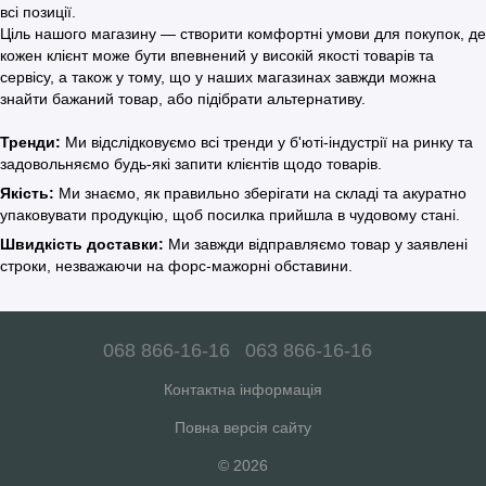
всі позиції.
Ціль нашого магазину — створити комфортні умови для покупок, де
кожен клієнт може бути впевнений у високій якості товарів та
сервісу, а також у тому, що у наших магазинах завжди можна
знайти бажаний товар, або підібрати альтернативу.
Тренди:
Ми відслідковуємо всі тренди у б'юті-індустрії на ринку та
задовольняємо будь-які запити клієнтів щодо товарів.
Якість:
Ми знаємо, як правильно зберігати на складі та акуратно
упаковувати продукцію, щоб посилка прийшла в чудовому стані.
Швидкість доставки:
Ми завжди відправляємо товар у заявлені
строки, незважаючи на форс-мажорні обставини.
068 866-16-16
063 866-16-16
Контактна інформація
Повна версія сайту
© 2026