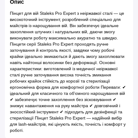
Опис
Пінцет для вій Staleks Pro Expert з неіржавкої сталі — це
високоточний інструмент, розроблений спеціально для
майстрів із нарощування вій. Він забезпечує ідеальне
захоплення штучних і натуральних вій, даючи змогу
виконувати роботу максимально акуратно та швидко.
Пінцети серії Staleks Pro Expert проходять ручне
заточування й контроль якості, завдяки чому робочі
крайки ідеально змикаються й дають змогу захоплювати
навіть найтонші волосинки без деформації. Основні
характеристики: виготовлений із медичної неіржавкої
сталі ручне заточування висока точність змикання
робочих крайок стійкість до корозії та стерилізації
ергономічна форма для комфортної роботи Переваги: ✔
ідеальний для класичного та об'ємного нарощування вій
✔ забезпечує точне захоплення без зісковзування ✔
знижує навантаження на руку майстра ✔ довговічний і
зносостійкий інструмент ✔ підходить для дезінфекції та
стерилізації Пінцет Staleks Pro Expert — надійний вибір
для lash-майстрів, які цінують якість, точність і комфорт у
роботі.