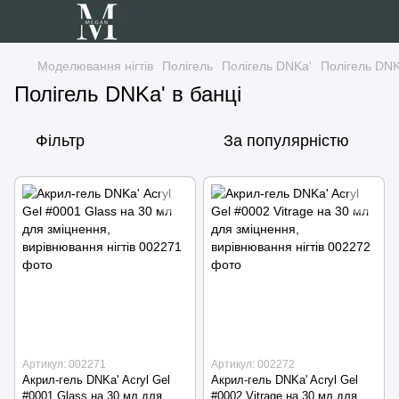
Моделювання нігтів
Полігель
Полігель DNKa'
Полігель DNK
Полігель DNKa' в банці
Фільтр
За популярністю
Артикул: 002271
Артикул: 002272
Акрил-гель DNKa' Аcryl Gel
Акрил-гель DNKa' Acryl Gel
#0001 Glass на 30 мл для
#0002 Vitrage на 30 мл для