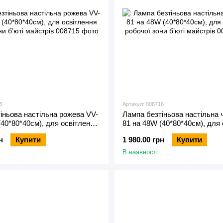
5
Артикул: 008716
іньова настільна рожева VV-
Лампа безтіньова настільна 
(40*80*40см), для освітлення
81 на 48W (40*80*40см), для
и б’юті майстрів
робочої зони б’юті майстрів
н
Купити
1 980.00 грн
Купити
В наявності