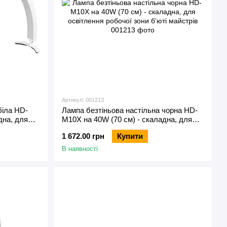
Артикул: 001213
біла HD-
Лампа безтіньова настільна чорна HD-
дна, для
M10X на 40W (70 см) - скаладна, для
і майстрів
освітлення робочої зони б’юті майстрів
1 672.00 грн
Купити
В наявності