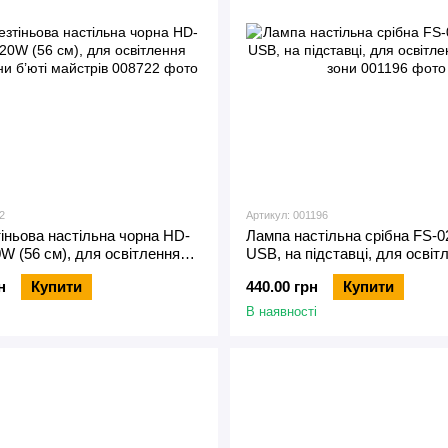
2
Артикул: 001196
іньова настільна чорна HD-
Лампа настільна срібна FS-0
W (56 см), для освітлення
USB, на підставці, для освіт
и б’юті майстрів
робочої зони
н
Купити
440.00 грн
Купити
В наявності