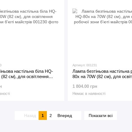
0
Артикул: 001231
іньова настільна біла HQ-
Лампа безтіньова настільна
 (82 см), для освітлення
80x на 70W (82 см), для осві
и б’юті майстрів
робочої зони б’юті майстрів
н
1 804.00 грн
вності
Немає в наявності
Назад
1
2
Вперед
Показати всі