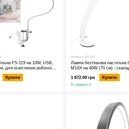
1
Артикул: 001214
ільна FS-119 на 10W, USB,
Лампа безтіньова настільна 
ні, для освітлення робочої
M10X на 40W (70 см) - скала
освітлення робочої зони б’ют
Купити
1 672.00 грн
Купити
В наявності