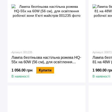
Артикул: 001235
Артикул: 00871
Лампа безтіньова настільна рожева HQ-
Лампа безт
55х на 60W (56 см), для освітлення
81 на 48W 
робочої зони б’юті майстрів
робочої зон
1 056.00 грн
Купити
1 980.00 гр
В наявності
В наявності