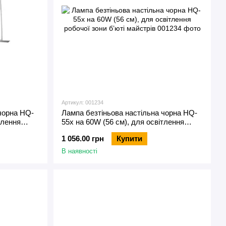
Артикул: 001234
чорна HQ-
Лампа безтіньова настільна чорна HQ-
тлення
55х на 60W (56 см), для освітлення
робочої зони б’юті майстрів
1 056.00 грн
Купити
В наявності