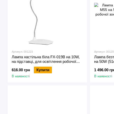
Артикул: 001223
Артикул: 00120
Лампа настільна біла FX-019B на 10W,
Лампа безт
на підставці, для освітлення робочої
на 50W (51
зони
зони б’юті 
616.00 грн
Купити
1 496.00 гр
В наявності
В наявності