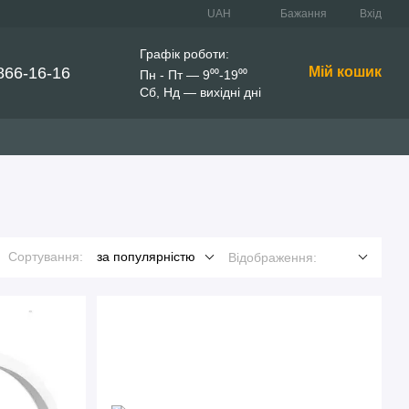
UAH
Бажання
Вхід
Графік роботи:
866-16-16
Мій кошик
Пн - Пт — 9⁰⁰-19⁰⁰
Сб, Нд — вихідні дні
Сортування:
за популярністю
Відображення: