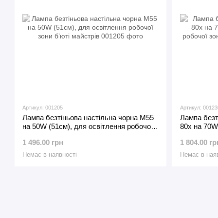
Артикул: 001205
Артикул: 00123
Лампа безтіньова настільна чорна М55
Лампа безт
на 50W (51см), для освітлення робочої
80x на 70W
зони б’юті майстрів
робочої зон
1 496.00 грн
1 804.00 гр
Немає в наявності
Немає в ная