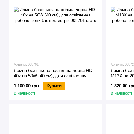
Артикул: 008701
Артикул: 00872
Лампа безтіньова настільна чорна HD-
Лампа безт
40х на 50W (40 см), для освітлення
М13X на 20
робочої зони б’юті майстрів
робочої зон
1 100.00 грн
Купити
1 320.00 гр
В наявності
В наявності