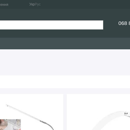
Укр
Рус
нення
068 