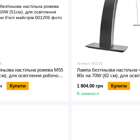
6
Артикул: 001232
іньова настільна рожева М55
Лампа безтіньова настільна 
см), для освітлення робочої
80x на 70W (82 см), для осві
майстрів
робочої зони б’юті майстрів
н
Купити
1 804.00 грн
Купити
В наявності