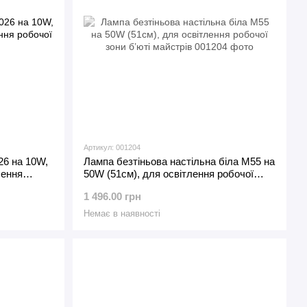
Артикул: 001204
26 на 10W,
Лампа безтіньова настільна біла М55 на
лення
50W (51см), для освітлення робочої
зони б’юті майстрів
1 496.00 грн
Немає в наявності