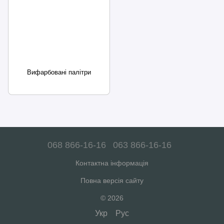
Вифарбовані палітри
068 866-16-16
063 866-16-16
Контактна інформація
Повна версія сайту
© 2026
Укр
Рус