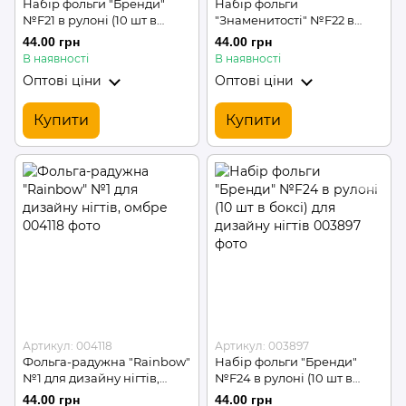
Набір фольги "Бренди"
Набір фольги
№F21 в рулоні (10 шт в
"Знаменитості" №F22 в
боксі) для дизайну нігтів
рулоні (10 шт в боксі) для
44.00 грн
44.00 грн
дизайну нігтів
В наявності
В наявності
Оптові ціни
Оптові ціни
Купити
Купити
Артикул: 004118
Артикул: 003897
Фольга-радужна "Rainbow"
Набір фольги "Бренди"
№1 для дизайну нігтів,
№F24 в рулоні (10 шт в
омбре
боксі) для дизайну нігтів
44.00 грн
44.00 грн