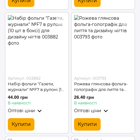
Купити
Купити
Артикул: 003882
Артикул: 003793
Набір фольги "Газети,
Рожева глянсова фольга-
журнали" №F7 в рулоні (10
голографік для лиття та
шт в боксі) для дизайну
дизайну нігтів
44.00 грн
26.40 грн
нігтів
В наявності
В наявності
Оптові ціни
Оптові ціни
Купити
Купити