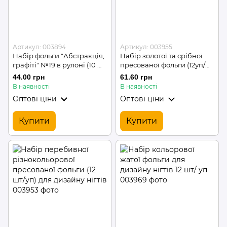
Артикул: 003894
Артикул: 003955
Набір фольги "Абстракція,
Набір золотої та срібної
графіті" №19 в рулоні (10 шт
пресованої фольги (12уп/
в боксі) для дизайну нігтів
шт) для дизайну нігтів
44.00 грн
61.60 грн
В наявності
В наявності
Оптові ціни
Оптові ціни
Купити
Купити