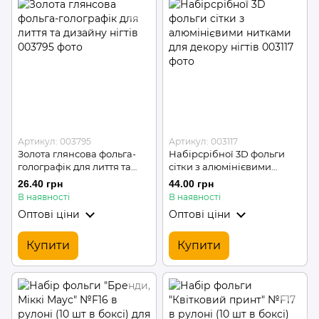
Артикул: 003795
Артикул: 003117
Золота глянсова фольга-
Набірсрібної 3D фольги
голографік для лиття та
сітки з алюмінієвими
дизайну нігтів
нитками для декору нігтів
26.40 грн
44.00 грн
В наявності
В наявності
Оптові ціни
Оптові ціни
Купити
Купити