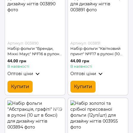
Артикул: 003890
Артикул: 003891
Набір фольги "Бренди,
Набір фольги "Квітковий
Міккі Маус" №F16 в рулоні
принт" №F17 в рулоні (10
(10 шт в боксі) для дизайну
шт в боксі) для дизайну
44.00 грн
44.00 грн
нігтів
нігтів
В наявності
В наявності
Оптові ціни
Оптові ціни
Купити
Купити