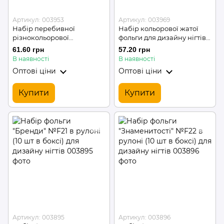
Артикул: 003953
Артикул: 003969
Набір перебивної
Набір кольорової жатої
різнокольорової
фольги для дизайну нігтів
пресованої фольги (12 шт/
12 шт/ уп
61.60 грн
57.20 грн
уп) для дизайну нігтів
В наявності
В наявності
Оптові ціни
Оптові ціни
Купити
Купити
Артикул: 003895
Артикул: 003896