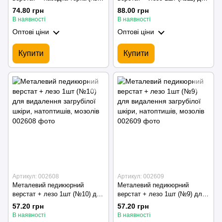
для видалення загрубілої
видалення загрубілої шкіри,
74.80 грн
88.00 грн
шкіри, натоптишів, мозолів
натоптишів, мозолів
В наявності
В наявності
Оптові ціни
Оптові ціни
Купити
Купити
Артикул: 002608
Артикул: 002609
Металевий педикюрний
Металевий педикюрний
верстат + лезо 1шт (№10) для
верстат + лезо 1шт (№9) для
видалення загрубілої шкіри,
видалення загрубілої шкіри,
57.20 грн
57.20 грн
натоптишів, мозолів
натоптишів, мозолів
В наявності
В наявності