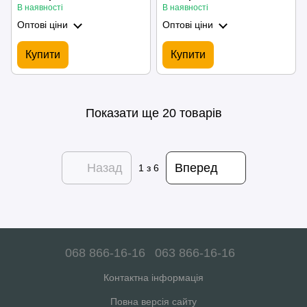
пластини
фіолетовим
В наявності
В наявності
Оптові ціни
Оптові ціни
Купити
Купити
Показати ще 20 товарів
Назад
Вперед
1
з 6
068 866-16-16
063 866-16-16
Контактна інформація
Повна версія сайту