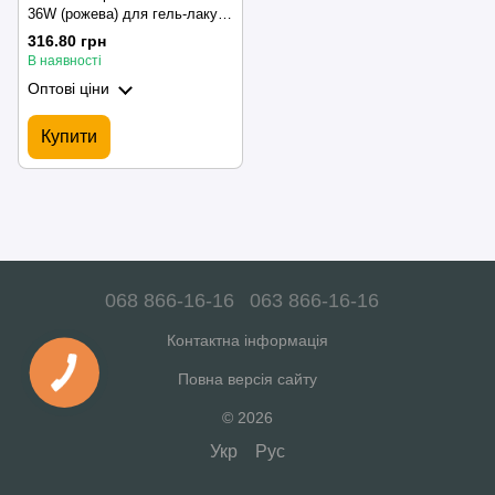
36W (рожева) для гель-лаку
та манікюру
316.80 грн
В наявності
Оптові ціни
Купити
068 866-16-16
063 866-16-16
Контактна інформація
Повна версія сайту
© 2026
Укр
Рус