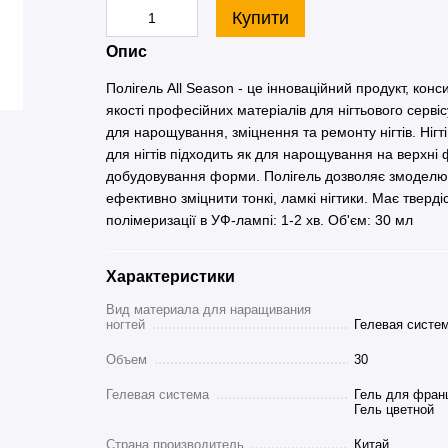
Купити
Опис
Полігель All Season - це інноваційний продукт, конс
якості професійних матеріалів для нігтьового сервіс
для нарощування, зміцнення та ремонту нігтів. Ніг
для нігтів підходить як для нарощування на верхні
добудовування форми. Полігель дозволяє змоделюва
ефективно зміцнити тонкі, ламкі нігтики. Має тверді
полімеризації в УФ-лампі: 1-2 хв. Об'єм: 30 мл
Характеристики
Вид материала для наращивания
ногтей
Гелевая систе
Объем
30
Гелевая система
Гель для фран
Гель цветной
Страна производитель
Китай