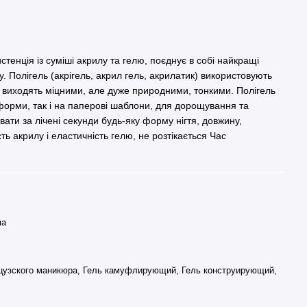
истенція із суміші акрилу та гелю, поєднує в собі найкращі
у. Полігель (акрігель, акрил гель, акрилатик) використовують
ті виходять міцними, але дуже природними, тонкими. Полігель
 форми, так і на паперові шаблони, для дорощування та
ти за лічені секунди будь-яку форму нігтя, довжину,
сть акрилу і еластичність гелю, не розтікається Час
ма
цузского маникюра, Гель камуфлирующий, Гель конструирующий,