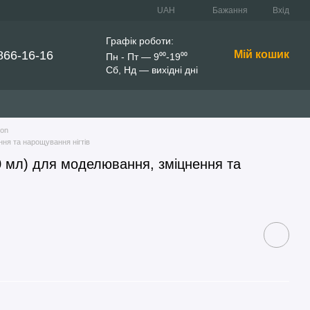
UAH
Бажання
Вхід
Графік роботи:
866-16-16
Мій кошик
Пн - Пт — 9⁰⁰-19⁰⁰
Сб, Нд — вихідні дні
son
ння та нарощування нігтів
 30 мл) для моделювання, зміцнення та