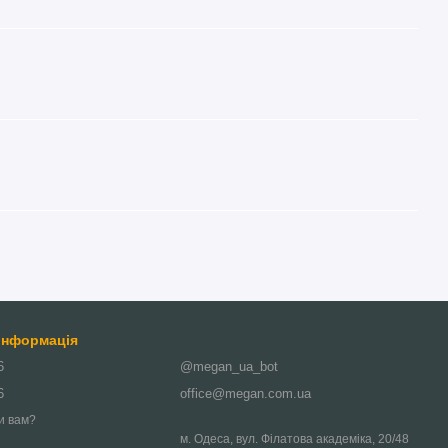
 інформація
6
@megan_ua_bot
6
office@megan.com.ua
и вам?
м. Одеса, вул. Філатова академіка, 20/48