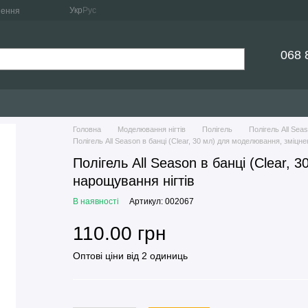
Укр
Рус
нення
068 
Головна
Моделювання нігтів
Полігель
Полігель All Sea
Полігель All Season в банці (Clear, 30 мл) для моделювання, зміцне
Полігель All Season в банці (Clear,
нарощування нігтів
В наявності
Артикул: 002067
110.00 грн
Оптові ціни від 2 одиниць