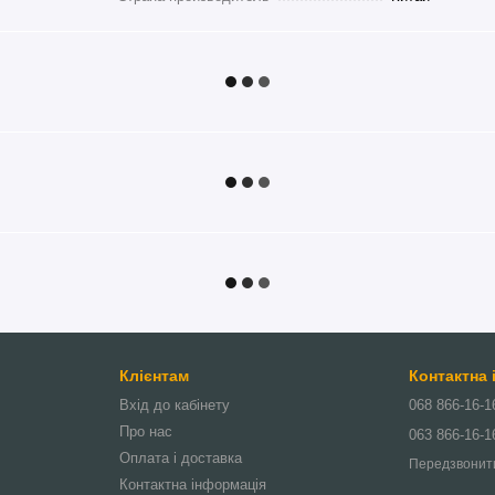
Клієнтам
Контактна
Вхід до кабінету
068 866-16-1
Про нас
063 866-16-1
Оплата і доставка
Передзвонит
Контактна інформація