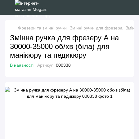
Фрезери та змінні ручки
Змінні ручки для фрезера
Змінна
Змінна ручка для фрезеру А на
30000-35000 об/хв (біла) для
манікюру та педикюру
В наявності
Артикул:
000338