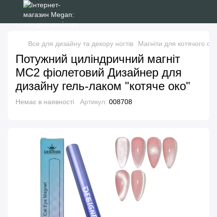
Все для дизайну та декору ногтів
Магніти для котячого ок
Потужний циліндричний магніт
МС2 фіолетовий Дизайнер для
дизайну гель-лаком "котяче око"
Немає в наявності
Артикул:
008708