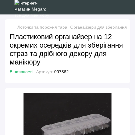
Лоточки та порожня тара
Органайзери для зберігання
Пл
Пластиковий органайзер на 12
окремих осередків для зберігання
страз та дрібного декору для
манікюру
В наявності
Артикул:
007562