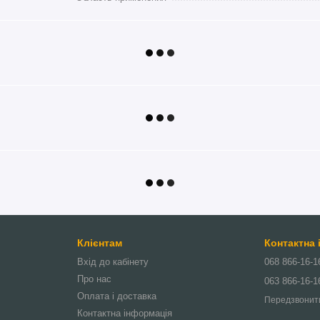
Клієнтам
Контактна
Вхід до кабінету
068 866-16-1
Про нас
063 866-16-1
Оплата і доставка
Передзвонит
Контактна інформація