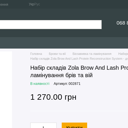
Укр
Рус
нення
068 
Головна
Брови та вії
Біозавивка та ламінування
Набори
Набір складів Zola Brow And Lash Protein Reconstruction System - д
Набір складів Zola Brow And Lash Pro
ламінування брів та вій
В наявності
Артикул: 002871
1 270.00 грн