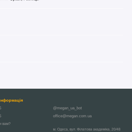
 інформація
6
@megan_ua_bot
6
office@megan.com.ua
и вам?
м. Одеса, вул. Філатова академіка, 20/48