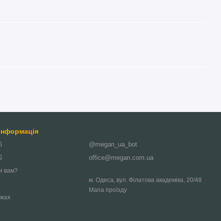
 інформація
6
@megan_ua_bot
6
office@megan.com.ua
и вам?
м. Одеса, вул. Філатова академіка, 20/48
Мапа проїзду
ежах