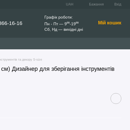
UAH
Бажання
Вхід
Графік роботи:
866-16-16
Мій кошик
Пн - Пт — 9⁰⁰-19⁰⁰
Сб, Нд — вихідні дні
нструментів та декору S-size
 см) Дизайнер для зберігання інструментів