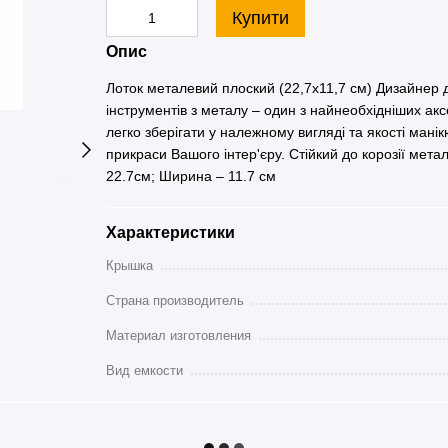
Купити
Опис
Лоток металевий плоский (22,7х11,7 см) Дизайнер д
інструментів з металу – один з найнеобхідніших ак
легко зберігати у належному вигляді та якості мані
прикраси Вашого інтер'єру. Стійкий до корозії мет
22.7см; Ширина – 11.7 см
Характеристики
Крышка
Страна производитель
Материал изготовления
Вид емкости