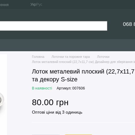
Укр
Рус
нення
068 
Головна
Лоточки та порожня тара
Лоточки
Лоток металевий плоский (22,7х11,7 см) Дизайнер для зберігання і
Лоток металевий плоский (22,7х11,7
та декору S-size
В наявності
Артикул: 007606
80.00 грн
Оптові ціни від 3 одиниць