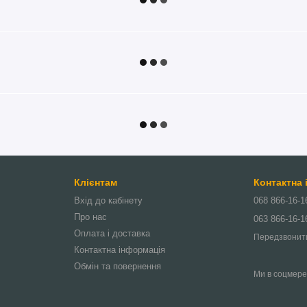
Клієнтам
Контактна
Вхід до кабінету
068 866-16-1
Про нас
063 866-16-1
Оплата і доставка
Передзвонит
Контактна інформація
Обмін та повернення
Ми в соцмер