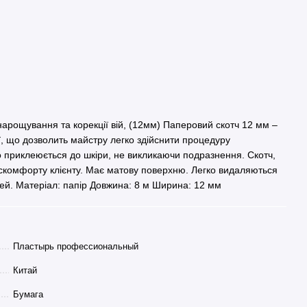
 нарощування та корекції вій, (12мм) Паперовий скотч 12 мм –
ії, що дозволить майстру легко здійснити процедуру
о приклеюється до шкіри, не викликаючи подразнення. Скотч,
искомфорту клієнту. Має матову поверхню. Легко видаляються
ей. Матеріал: папір Довжина: 8 м Ширина: 12 мм
Пластырь профессиональный
Китай
Бумага