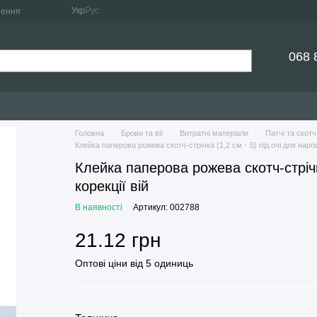
Укр
Рус
нення
068 
Головна
Брови та вії
Витратні матеріали
Патчі та скотч
Клейка паперова рожева скотч-стрічка (1,2 см - S) під очі для наро
Клейка паперова рожева скотч-стрічк
корекції вій
В наявності
Артикул: 002788
21.12 грн
Оптові ціни від 5 одиниць