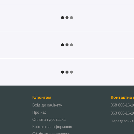
Клієнтам
Контактна
Вхід до кабінету
068 866-16-1
Про нас
063 866-16-1
Оплата і доставка
Передзвонит
Контактна інформація
Обмін та повернення