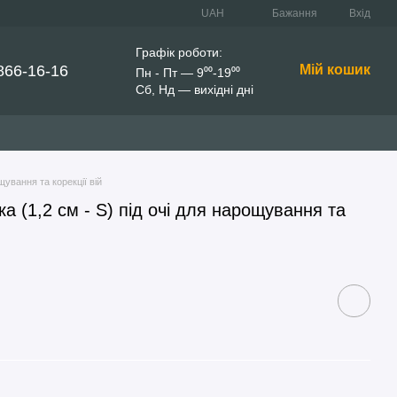
UAH
Бажання
Вхід
Графік роботи:
866-16-16
Мій кошик
Пн - Пт — 9⁰⁰-19⁰⁰
Сб, Нд — вихідні дні
щування та корекції вій
а (1,2 см - S) під очі для нарощування та