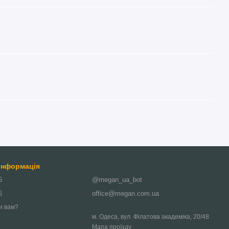
 інформація
6
@megan_ua_bot
6
office@megan.com.ua
и вам?
м. Одеса, вул. Філатова академіка, 20/48
Мапа проїзду