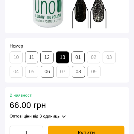
Номер
10
11
12
13
01
02
03
04
05
06
07
08
09
В наявності
66.00 грн
Оптові ціни
від 3 одиниць
Купити