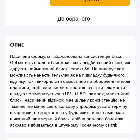
До обраного
Опис
Насичена формула і збалансована консистенція Disco
Gel містять опалові блискітки і світловідбиваючий пісок, які
дарують неймовірний блиск і ефект 3d. Це подарує вам
можливість нанести гель-лак як на підкладку будь-якого
відтінку, так і використати самостійно на оброблені нігтьові
пластини, щоб вони сяяли яскравіше за зірки і діаманти.
швидко полімеризується в UV - і LED- лампах; має стійкий
блиск і насичений відтінок; має щільну консистенцію; не
тьмяніє; не міняє свого кольору упродовж усього терміну
шкарпетки; не згортається у будь-яких типах ламп; має
шикарний шиммерный блиск; дрібна опалова блискітка
яскраво відбивається в штучному і сонячному світлі;