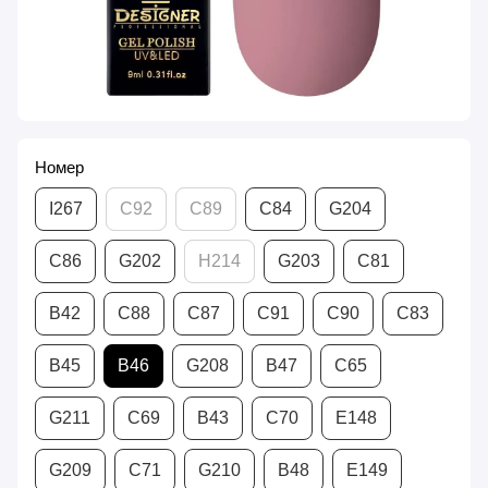
Номер
I267
С92
С89
С84
G204
С86
G202
H214
G203
С81
В42
С88
С87
С91
С90
С83
В45
В46
G208
В47
С65
G211
С69
В43
С70
Е148
G209
С71
G210
В48
Е149