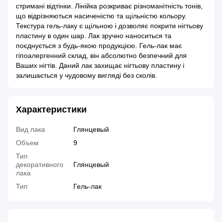
стримані відтінки. Лінійка розкриває різноманітність тонів,
що відрізняються насиченістю та щільністю кольору.
Текстура гель-лаку є щільною і дозволяє покрити нігтьову
пластину в один шар. Лак зручно наноситься та
поєднується з будь-якою продукцією. Гель-лак має
гіпоалергенний склад, він абсолютно безпечний для
Ваших нігтів. Даний лак захищає нігтьову пластину і
залишається у чудовому вигляді без сколів.
Характеристики
Вид лака
Глянцевый
Объем
9
Тип
декоративного
Глянцевый
лака
Тип
Гель-лак