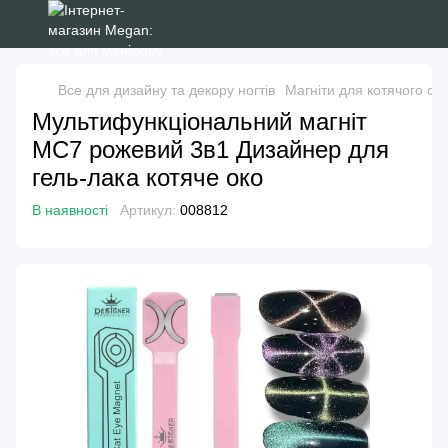
Все для дизайну та декору ногтів
Магніти для котячого ок
Мультифункціональний магніт
МС7 рожевий 3в1 Дизайнер для
гель-лака котяче око
В наявності
Артикул:
008812