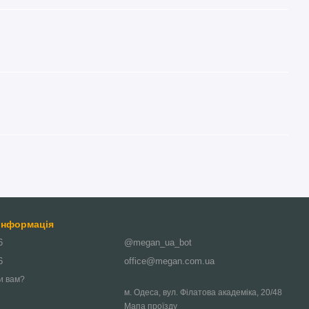
 інформація
6
@megan_ua_bot
6
office@megan.com.ua
и вам?
м. Одеса, вул. Філатова академіка, 20/48
Мапа проїзду