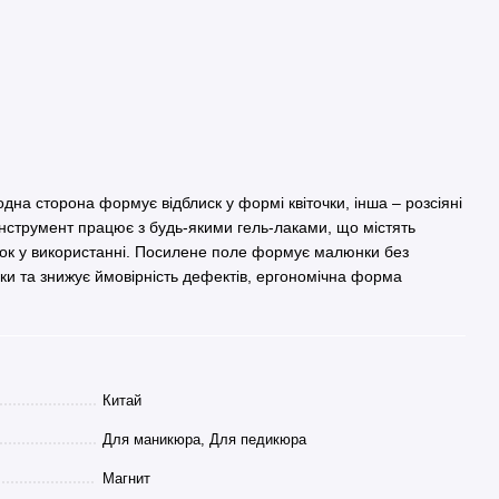
одна сторона формує відблиск у формі квіточки, інша – розсіяні
 Інструмент працює з будь-якими гель-лаками, що містять
ичок у використанні. Посилене поле формує малюнки без
нки та знижує ймовірність дефектів, ергономічна форма
Китай
Для маникюра, Для педикюра
Магнит