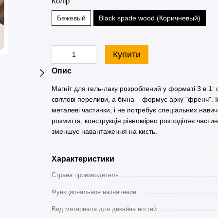
Колір
Бежевый
Black spade wood (Коричневый)
Купити
Опис
Магніт для гель-лаку розроблений у форматі 3 в 1: 
світлові переливи, а бічна – формує арку "френч".
металеві частинки, і не потребує спеціальних нав
розмиття, конструкція рівномірно розподіляє части
зменшує навантаження на кисть.
Характеристики
Страна производитель
Функциональное назначение
Вид материала для дизайна ногтей