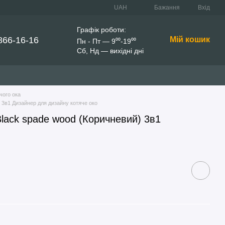
UAH
Бажання
Вхід
Графік роботи:
866-16-16
Мій кошик
Пн - Пт — 9⁰⁰-19⁰⁰
Сб, Нд — вихідні дні
чого ока
 3в1 Дизайнер для дизайну котяче око
lack spade wood (Коричневий) 3в1