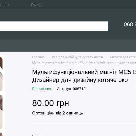
Укр
Рус
нення
068 
Головна
Все для дизайну та декору ногтів
Магніти для котя
Мультифункціональний магніт МС5 Black spade wood (Коричневий)
Мультифункціональний магніт МС5 B
Дизайнер для дизайну котяче око
В наявності
Артикул: 008718
80.00 грн
Оптові ціни від 2 одиниць