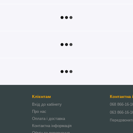
Клієнтам
Контактна
Вхід до кабінету
068 866-16-1
Про нас
063 866-16-1
Оплата і доставка
Передзвонит
Контактна інформація
Обмін та повернення