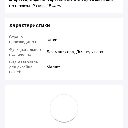
візерунків, водночас керуйте магнітом над не висохлим
гель-лаком. Розмір: 15х4 см
Характеристики
Страна
Китай
производитель
Функциональное
Для маникюра, Для педикюра
назначение
Вид материала
для дизайна
Магнит
ногтей