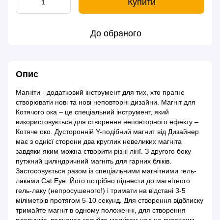
Купити
До обраного
Опис
Магніти - додатковий інструмент для тих, хто прагне
створювати нові та нові неповторні дизайни. Магніт для
Котячого ока – це спеціальний інструмент, який
використовується для створення неповторного ефекту –
Котяче око. Дусторонній Y-подібний магнит від Дизайнер
має з однієї сторони два круглих невеликих магніта
завдяки яким можна створити різні лінї. З другого боку
путжний циліндричний магніть для гарних бліків.
Застосовується разом із спеціальними магнітними гель-
лаками Cat Eye. Його потрібно піднести до магнітного
гель-лаку (непросушеного!) і тримати на відстані 3-5
міліметрів протягом 5-10 секунд. Для створення відблиску
тримайте магніт в одному положенні, для створення