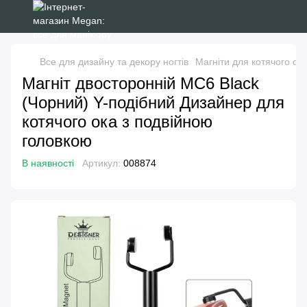
Все для дизайну та декору ногтів
Магніти для котячого ок
Магніт двосторонній МС6 Black
(Чорний) Y-подібний Дизайнер для
котячого ока з подвійною
головкою
В наявності
Артикул:
008874