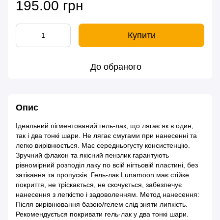
195.00 грн
Купити
До обраного
Опис
Ідеальний пігментований гель-лак, що лягає як в один,
так і два тонкі шари. Не лягає смугами при нанесенні та
легко вирівнюється. Має середньогусту консистенцію.
Зручний флакон та якісний пензлик гарантують
рівномірний розподіл лаку по всій нігтьовій пластині, без
затікання та пропусків. Гель-лак Lunamoon має стійке
покриття, не тріскається, не скочується, забезпечує
нанесення з легкістю і задоволенням. Метод нанесення:
Після вирівнювання базою/гелем слід зняти липкість.
Рекомендується покривати гель-лак у два тонкі шари.