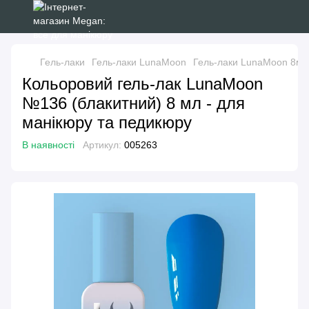
Гель-лаки
Гель-лаки LunaMoon
Гель-лаки LunaMoon 8мл
Кольоровий гель-лак LunaMoon
№136 (блакитний) 8 мл - для
манікюру та педикюру
В наявності
Артикул:
005263