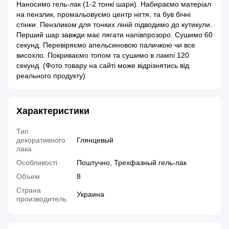
Наносимо гель-лак (1-2 тонкі шари). Набираємо матеріал
на пензлик, промальовуємо центр нігтя, та був бічні
стінки. Пензликом для тонких ліній підводимо до кутикули.
Перший шар завжди має лягати напівпрозоро. Сушимо 60
секунд. Перевіряємо апельсиновою паличкою чи все
висохло. Покриваємо топом та сушимо в лампі 120
секунд. (Фото товару на сайті може відрізнятись від
реального продукту)
Характеристики
Тип
декоративного
Глянцевый
лака
Особливості
Поштучно, Трехфазный гель-лак
Объем
8
Страна
Украина
производитель