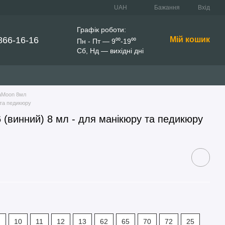
UAH
Бажання
Вхід
Графік роботи:
866-16-16
Мій кошик
Пн - Пт — 9⁰⁰-19⁰⁰
Сб, Нд — вихідні дні
aMoon 8мл
 та педикюру
(винний) 8 мл - для манікюру та педикюру
10
11
12
13
62
65
70
72
25