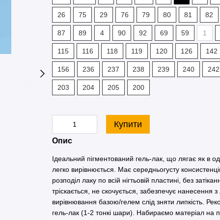
26
75
29
76
79
80
81
82
87
89
4
90
92
69
59
1
115
116
118
119
120
126
142
156
236
237
238
239
240
242
203
204
205
200
Купити
Опис
Ідеальний пігментований гель-лак, що лягає як в од
легко вирівнюється. Має середньогусту консистенці
розподіл лаку по всій нігтьовій пластині, без затік
тріскається, не скочується, забезпечує нанесення з
вирівнювання базою/гелем слід зняти липкість. Рек
гель-лак (1-2 тонкі шари). Набираємо матеріал на пе