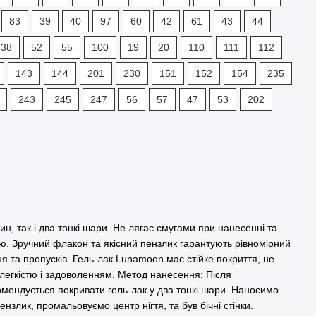
83
39
40
97
60
42
61
43
44
38
52
55
100
19
20
110
111
112
143
144
201
230
151
152
154
235
243
245
247
56
57
47
53
202
ин, так і два тонкі шари. Не лягає смугами при нанесенні та
ю. Зручний флакон та якісний пензлик гарантують рівномірний
ання та пропусків. Гель-лак Lunamoon має стійке покриття, не
 легкістю і задоволенням. Метод нанесення: Після
омендується покривати гель-лак у два тонкі шари. Наносимо
нзлик, промальовуємо центр нігтя, та був бічні стінки.