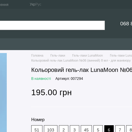
Укр
Рус
нення
068 
Головна
Гель-лаки
Гель-лаки LunaMoon
Гель-лаки Lun
Кольоровий гель-лак LunaMoon №06 (винний) 8 мл - для манікюру
Кольоровий гель-лак LunaMoon №06 
В наявності
Артикул: 007294
195.00 грн
Номер
51
103
2
3
45
5
6
7
8