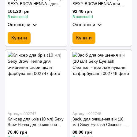
SEXY BROW HENNA - для
SEXY BROW HENNA для
видалення хні після
очищення та знежирення вій
101.20 грн
92.40 грн
фарбування
та брів
В наявності
В наявності
Оптові ціни
Оптові ціни
Купити
Купити
Артикул: 002747
Артикул: 002748
Клінсер для брів (10 мл) Sexy
Засіб для очищення вій (10
Brow Henna для очищення
мл) Sexy Eyelash Cleanser -
шкіри після фарбування
при ламінуванні та
70.40 грн
88.00 грн
фарбуванні