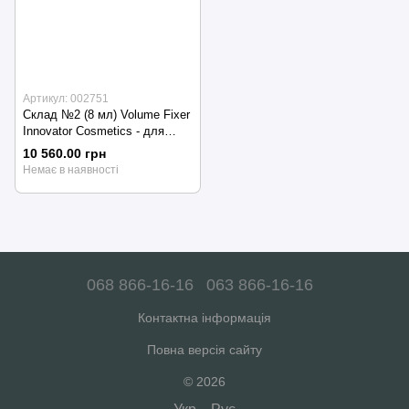
Артикул: 002751
Склад №2 (8 мл) Volume Fixer
Innovator Cosmetics - для
ламінування вій та брів
10 560.00 грн
Немає в наявності
068 866-16-16
063 866-16-16
Контактна інформація
Повна версія сайту
© 2026