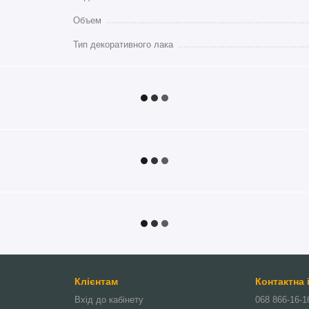
Объем
Тип декоративного лака
Клієнтам
Контактна
Вхід до кабінету
068 866-16-1