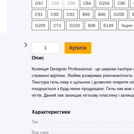
I267
С92
С89
С84
G204
С86
С91
С90
С83
В45
В46
G208
G209
С71
G210
В48
Е149
Super 
Купити
Опис
Колекція Designer Professional - це широка палітра ге
стримані відтінки. Лінійка розкриває різноманітніст
Текстура гель-лаку є щільною і дозволяє покрити ні
поєднується з будь-якою продукцією. Гель-лак має
нігтів. Даний лак захищає нігтьову пластину і залиш
Характеристики
Тип
Вид лака