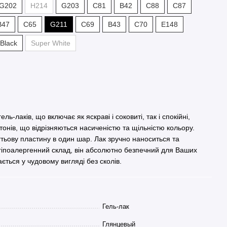
G202
H214
G203
С81
В42
С88
С87
В47
С65
G211
С69
В43
С70
Е148
Black
Super White
ль-лаків, що включає як яскраві і соковиті, так і спокійні,
ь тонів, що відрізняються насиченістю та щільністю кольору.
гтьову пластину в один шар. Лак зручно наноситься та
 гіпоалергенний склад, він абсолютно безпечний для Ваших
ається у чудовому вигляді без сколів.
Гель-лак
Глянцевый