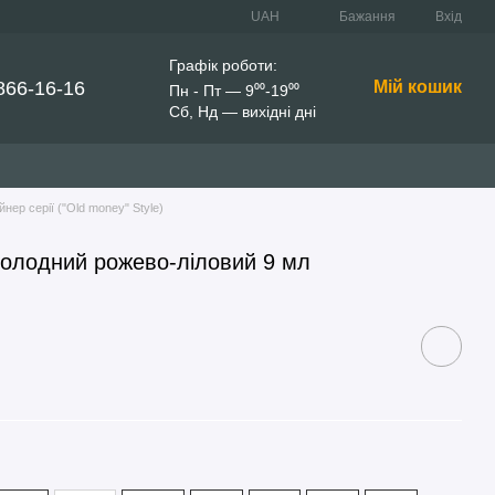
UAH
Бажання
Вхід
Графік роботи:
866-16-16
Мій кошик
Пн - Пт — 9⁰⁰-19⁰⁰
Сб, Нд — вихідні дні
нер серії ("Old money" Style)
Холодний рожево-ліловий 9 мл