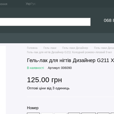
Укр
Рус
нення
068 
Головна
Гель-лаки
Гель-лаки Дизайнер
Гель-лаки Дизай
Гель-лак для нігтів Дизайнер G211 Холодний рожево-ліловий 9 мл
Гель-лак для нігтів Дизайнер G211 
В наявності
Артикул: 006090
125.00 грн
Оптові ціни від 3 одиниць
Номер