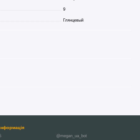
9
Глянцевый
 інформація
6
@megan_ua_bot