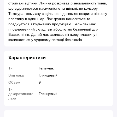
стримані відтінки. Лінійка розкриває різноманітність тонів,
що відрізняються насиченістю та щільністю кольору.
Текстура гель-лаку є щільною і дозволяє покрити нігтьову
пластину в один шар. Лак зручно наноситься та
поєднується з будь-якою продукцією. Гель-лак має
гіпоалергенний склад, він абсолютно безпечний для
Ваших нігтів. Даний лак захищає нігтьову пластину і
залишається у чудовому вигляді без сколів.
Характеристики
Тип
Гель-лак
Вид лака
Глянцевый
Объем
9
Тип
декоративного
Глянцевый
лака