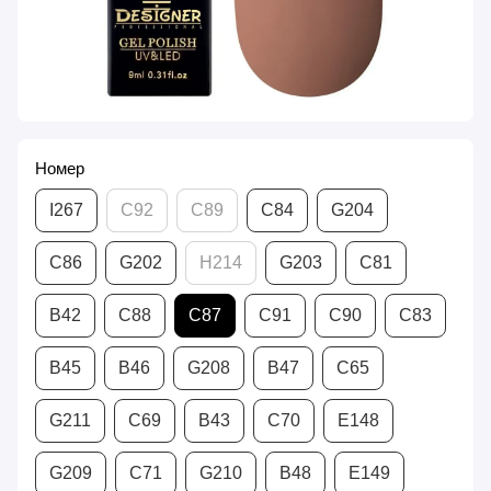
Номер
I267
С92
С89
С84
G204
С86
G202
H214
G203
С81
В42
С88
С87
С91
С90
С83
В45
В46
G208
В47
С65
G211
С69
В43
С70
Е148
G209
С71
G210
В48
Е149